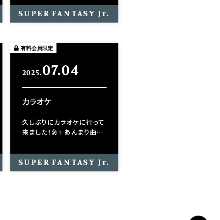
SUPER FANTASY Jr.
有料会員限定
07.04
2025.
カラオケ
久しぶりにカラオケに行って
来ました！🎤✨あんまり曲…
SUPER FANTASY Jr.