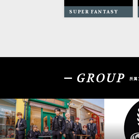
SUPER FANTASY
GROUP
所属