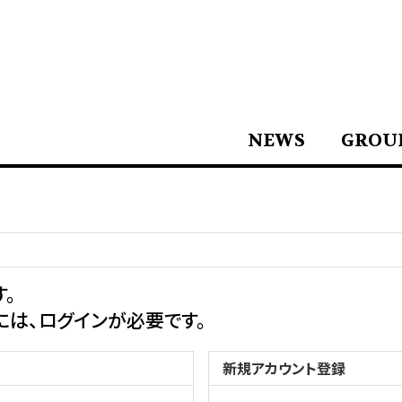
NEWS
GROU
す。
には、ログインが必要です。
新規アカウント登録