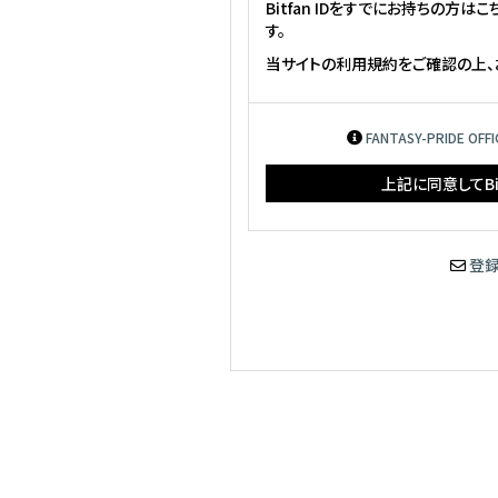
Bitfan IDをすでにお持ちの方
す。
当サイトの利用規約をご確認の上、
FANTASY-PRIDE OF
上記に同意してBit
登