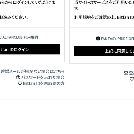
はこちらからログインしていただけま
当サイトのサービスをご利用いただく
す。
お進みください。
利用規約をご確認の上、Bitfan 
FICIAL FANCLUB 利用規約
FANTASY-PRIDE O
fan IDログイン
上記に同意してBi
録確認メールが届かない場合はこちら
登
パスワードを忘れた場合
Bitfan IDを未取得の方