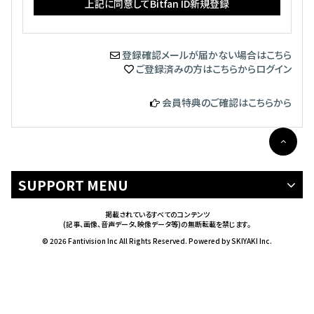
上記に同意してBitfan ID新規登録
登録確認メールが届かない場合はこちら
ご登録済みの方はこちらからログイン
会員特典のご確認はこちらから
SUPPORT MENU
掲載されているすべてのコンテンツ
(記事、画像、音声データ、映像データ等)の無断転載を禁じます。
© 2026 Fantivision Inc All Rights Reserved. Powered by
SKIYAKI Inc.