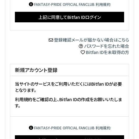
FANTASY-PRIDE OFFICIAL FANCLUB 利用規約
上記に同意してBitfan IDログイン
登録確認メールが届かない場合はこちら
パスワードを忘れた場合
Bitfan IDを未取得の方
新規アカウント登録
当サイトのサービスをご利用いただくにはBitfan IDが必要
となります。
利用規約をご確認の上、Bitfan IDの作成をお願いいたしま
す。
FANTASY-PRIDE OFFICIAL FANCLUB 利用規約