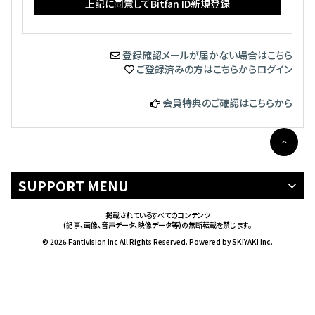
上記に同意してBitfan ID新規登録
登録確認メールが届かない場合はこちら
ご登録済みの方はこちらからログイン
会員特典のご確認はこちらから
SUPPORT MENU
掲載されているすべてのコンテンツ
(記事、画像、音声データ、映像データ等)の無断転載を禁じます。
© 2026 Fantivision Inc All Rights Reserved. Powered by
SKIYAKI Inc.